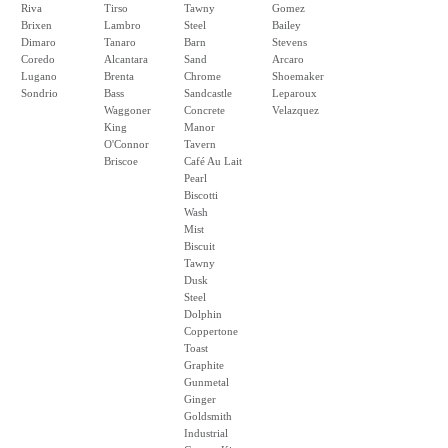
Riva
Tirso
Tawny
Gomez
Brixen
Lambro
Steel
Bailey
Dimaro
Tanaro
Barn
Stevens
Coredo
Alcantara
Sand
Arcaro
Lugano
Brenta
Chrome
Shoemaker
Sondrio
Bass
Sandcastle
Leparoux
Waggoner
Concrete
Velazquez
King
Manor
O'Connor
Tavern
Briscoe
Café Au Lait
Pearl
Biscotti
Wash
Mist
Biscuit
Tawny
Dusk
Steel
Dolphin
Coppertone
Toast
Graphite
Gunmetal
Ginger
Goldsmith
Industrial