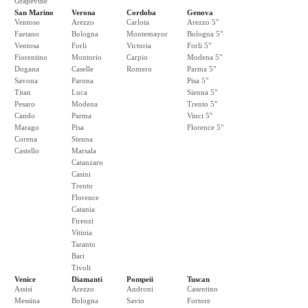
Grapevine
San Marino
Verona
Cordoba
Genova
Ventoso
Arezzo
Carlota
Arezzo 5"
Faetano
Bologna
Montemayor
Bologna 5"
Ventosa
Forli
Victoria
Forli 5"
Fiorentino
Montorio
Carpio
Modena 5"
Dogana
Caselle
Romero
Parma 5"
Savona
Parona
Pisa 5"
Titan
Luca
Sienna 5"
Pesaro
Modena
Trento 5"
Cando
Parma
Vinci 5"
Marago
Pisa
Florence 5"
Corena
Sienna
Castello
Marsala
Catanzaro
Casini
Trento
Florence
Catania
Firenzi
Vitinia
Taranto
Bari
Tivoli
Venice
Diamanti
Pompeii
Tuscan
Assisi
Arezzo
Androni
Casentino
Messina
Bologna
Savio
Fortore