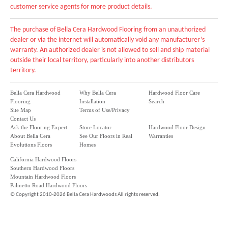
customer service agents for more product details.
The purchase of Bella Cera Hardwood Flooring from an unauthorized
dealer or via the internet will automatically void any manufacturer’s
warranty. An authorized dealer is not allowed to sell and ship material
outside their local territory, particularly into another distributors
territory.
Bella Cera Hardwood
Why Bella Cera
Hardwood Floor Care
Flooring
Installation
Search
Site Map
Terms of Use/Privacy
Contact Us
Ask the Flooring Expert
Store Locator
Hardwood Floor Design
About Bella Cera
See Our Floors in Real
Warranties
Evolutions Floors
Homes
California Hardwood Floors
Southern Hardwood Floors
Mountain Hardwood Floors
Palmetto Road Hardwood Floors
©
Copyright 2010-2026 Bella Cera Hardwoods All rights reserved.