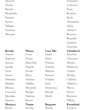
Saronno
Francesco
Varedo
Ludovico
Bariola
Junio
Mombello
Rossano
Pinzano
Paolo
Storico
Alessandra
Villagio
Abele
Caronno
Americo
Mozzate
Berenice
Brunella
Casimiro
Clemente
Bernini
Monza
Casa Mia
Chambord
Tritone
Corso
Castel
Averdon
Neptune
Terme
Ninfa
Cheverny
Aeneas
Marcelina
Fontane
Menars
Apollo
Angelo
Arenela
Millancay
Fawn
Favale
Milozza
Cosson
Teresa
Bivio
Potenza
Moulin
Sebastian
Adriana
Scalfani
Cellettes
Matilda
Villalba
Isola
Villerbon
Bibiana
Monitola
Domenica
Maves
Lawrence
Burago
Bernali
Neuvy
Montalto
Paderno
Menfi
Bracieux
Santoni
Bresso
Villeny
Montara
Tissino
Bergamo
Keeneland
Barzio
Serchio
Mocha
Cordero