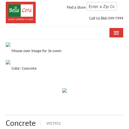
Find a Store
Call Us 866-599-7999
COLLECTIONS
Mouse over image for 3x zoom
ROOM VISUALIZER
Color: Concrete
STORE LOCATOR
WHY BELLA CERA
BUYING GUIDE
INSTALLATION & CARE
ABOUT US
Concrete
VCCT911