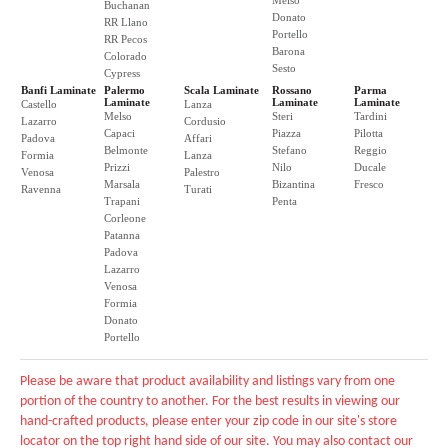
Melso
Buchanan
Donato
RR Llano
Portello
RR Pecos
Barona
Colorado
Sesto
Cypress
Banfi Laminate
Palermo
Scala Laminate
Rossano
Parma
Laminate
Laminate
Laminate
Castello
Lanza
Melso
Steri
Tardini
Lazarro
Cordusio
Capaci
Piazza
Pilotta
Padova
Affari
Belmonte
Stefano
Reggio
Formia
Lanza
Prizzi
Nilo
Ducale
Venosa
Palestro
Marsala
Bizantina
Fresco
Ravenna
Turati
Trapani
Penta
Corleone
Patanna
Padova
Lazarro
Venosa
Formia
Donato
Portello
Please be aware that product availability and listings vary from one
portion of the country to another. For the best results in viewing our
hand-crafted products, please enter your zip code in our site's store
locator on the top right hand side of our site. You may also contact our