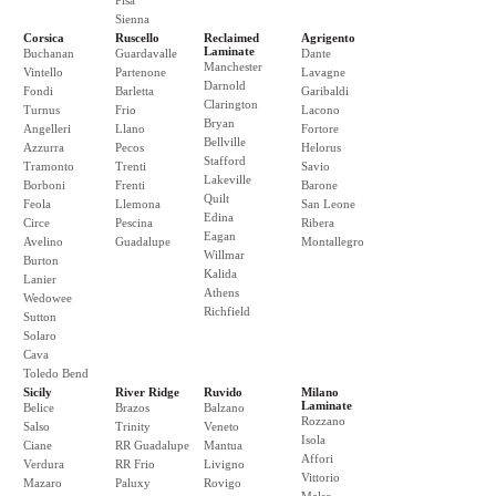
Pisa
Sienna
Corsica
Ruscello
Reclaimed
Agrigento
Laminate
Buchanan
Guardavalle
Dante
Manchester
Vintello
Partenone
Lavagne
Darnold
Fondi
Barletta
Garibaldi
Clarington
Turnus
Frio
Lacono
Bryan
Angelleri
Llano
Fortore
Bellville
Azzurra
Pecos
Helorus
Stafford
Tramonto
Trenti
Savio
Lakeville
Borboni
Frenti
Barone
Quilt
Feola
Llemona
San Leone
Edina
Circe
Pescina
Ribera
Eagan
Avelino
Guadalupe
Montallegro
Willmar
Burton
Kalida
Lanier
Athens
Wedowee
Richfield
Sutton
Solaro
Cava
Toledo Bend
Sicily
River Ridge
Ruvido
Milano
Laminate
Belice
Brazos
Balzano
Rozzano
Salso
Trinity
Veneto
Isola
Ciane
RR Guadalupe
Mantua
Affori
Verdura
RR Frio
Livigno
Vittorio
Mazaro
Paluxy
Rovigo