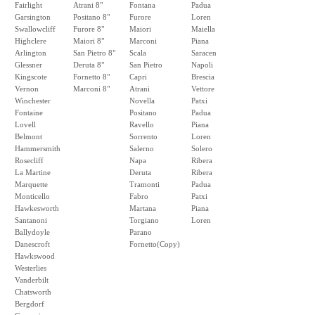
Fairlight
Atrani 8"
Fontana
Padua
Garsington
Positano 8"
Furore
Loren
Swallowcliff
Furore 8"
Maiori
Maiella
Highclere
Maiori 8"
Marconi
Piana
Arlington
San Pietro 8"
Scala
Saracen
Glessner
Deruta 8"
San Pietro
Napoli
Kingscote
Fornetto 8"
Capri
Brescia
Vernon
Marconi 8"
Atrani
Vettore
Winchester
Novella
Patxi
Fontaine
Positano
Padua
Lovell
Ravello
Piana
Belmont
Sorrento
Loren
Hammersmith
Salerno
Solero
Rosecliff
Napa
Ribera
La Martine
Deruta
Ribera
Marquette
Tramonti
Padua
Monticello
Fabro
Patxi
Hawkesworth
Martana
Piana
Santanoni
Torgiano
Loren
Ballydoyle
Parano
Danescroft
Fornetto(Copy)
Hawkswood
Westerlies
Vanderbilt
Chatsworth
Bergdorf