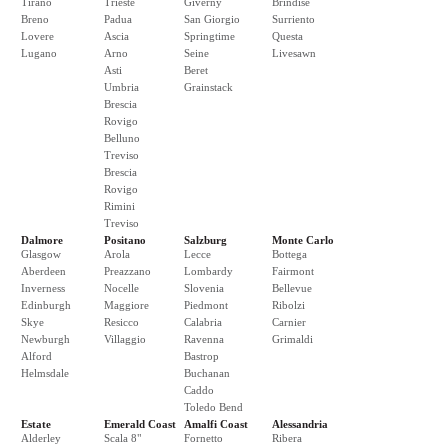
Tirano
Trieste
Giverny
Brindise
Breno
Padua
San Giorgio
Surriento
Lovere
Ascia
Springtime
Questa
Lugano
Arno
Seine
Livesawn
Asti
Beret
Umbria
Grainstack
Brescia
Rovigo
Belluno
Treviso
Brescia
Rovigo
Rimini
Treviso
Dalmore
Positano
Salzburg
Monte Carlo
Glasgow
Arola
Lecce
Bottega
Aberdeen
Preazzano
Lombardy
Fairmont
Inverness
Nocelle
Slovenia
Bellevue
Edinburgh
Maggiore
Piedmont
Ribolzi
Skye
Resicco
Calabria
Carnier
Newburgh
Villaggio
Ravenna
Grimaldi
Alford
Bastrop
Helmsdale
Buchanan
Caddo
Toledo Bend
Estate
Emerald Coast
Amalfi Coast
Alessandria
Alderley
Scala 8"
Fornetto
Ribera