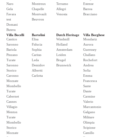
Naro
Montreux
Terramo
Estense
Gela
Chapelle
Allegri
Barrea
Favara
Montvault
Venosta
Bracciano
test
Beuvron
Domani
Butera
Villa Bocelli
Bartolini
Dutch Heritage
Villa Borghese
Cantico
Elisa
Windmill
Mondariz
Saronno
Fiducia
Holland
Aurora
Bariola
Sophia
Amsterdam
Guernsey
Pinzano
Caritas
Leiden
Challans
Turate
Leda
Brugel
Rochefort
Saronno
Demidov
Brunswick
Andrea
Storico
Albertti
Sofia
Caronno
Carlotta
Emma
Mozzate
Francesca
Mombello
Sante
Turate
Dante
Cabernet
Carmine
Cannes
Valerio
Villagio
Marcantonio
Menton
Galgano
Turate
Militare
Mombello
Olimpia
Storico
Scipione
Mozzate
Camillo