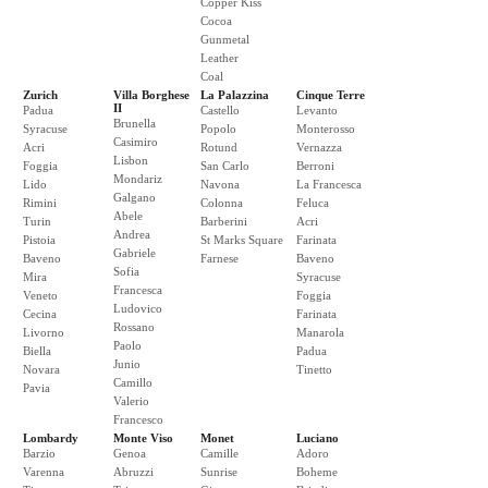
Copper Kiss
Cocoa
Gunmetal
Leather
Coal
Zurich
Villa Borghese
La Palazzina
Cinque Terre
II
Padua
Castello
Levanto
Brunella
Syracuse
Popolo
Monterosso
Casimiro
Acri
Rotund
Vernazza
Lisbon
Foggia
San Carlo
Berroni
Mondariz
Lido
Navona
La Francesca
Galgano
Rimini
Colonna
Feluca
Abele
Turin
Barberini
Acri
Andrea
Pistoia
St Marks Square
Farinata
Gabriele
Baveno
Farnese
Baveno
Sofia
Mira
Syracuse
Francesca
Veneto
Foggia
Ludovico
Cecina
Farinata
Rossano
Livorno
Manarola
Paolo
Biella
Padua
Junio
Novara
Tinetto
Camillo
Pavia
Valerio
Francesco
Lombardy
Monte Viso
Monet
Luciano
Barzio
Genoa
Camille
Adoro
Varenna
Abruzzi
Sunrise
Boheme