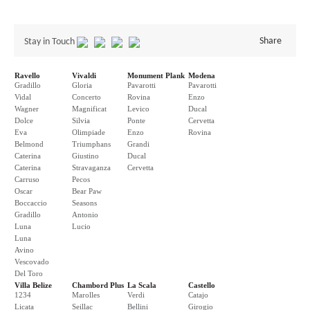
Share
Stay in Touch
Ravello
Vivaldi
Monument Plank
Modena
Gradillo
Gloria
Pavarotti
Pavarotti
Vidal
Concerto
Rovina
Enzo
Wagner
Magnificat
Levico
Ducal
Dolce
Silvia
Ponte
Cervetta
Eva
Olimpiade
Enzo
Rovina
Belmond
Triumphans
Grandi
Caterina
Giustino
Ducal
Caterina
Stravaganza
Cervetta
Carruso
Pecos
Oscar
Bear Paw
Boccaccio
Seasons
Gradillo
Antonio
Luna
Lucio
Luna
Avino
Vescovado
Del Toro
Villa Belize
Chambord Plus
La Scala
Castello
1234
Marolles
Verdi
Catajo
Licata
Seillac
Bellini
Girogio