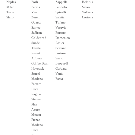
Naples
Forli
Zappella
Helorus
Milan
Parma
Pendolo
Savio
Turin
Vita
Spinelli
Volterra
Sicily
Zerelli
Saletta
Cortona
Quartz
Tufano
Santee
Vesuvio
Saffron
Fortore
Goldenrod
Domenico
Suede
Amici
Thistle
Scavino
Russet
Fortore
Auburn
Savio
Coffee Bean
Leopardi
Haystack
Corbara
Sorrel
Vettii
Modena
Fossa
Farrara
Luca
Ragusa
Sienna
Pisa
Azure
Meteor
Piezzo
Modena
Luca