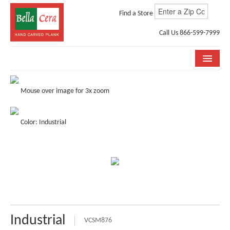
Find a Store
Call Us 866-599-7999
COLLECTIONS
Mouse over image for 3x zoom
ROOM VISUALIZER
Color: Industrial
STORE LOCATOR
WHY BELLA CERA
BUYING GUIDE
INSTALLATION & CARE
ABOUT US
Industrial
VCSM876