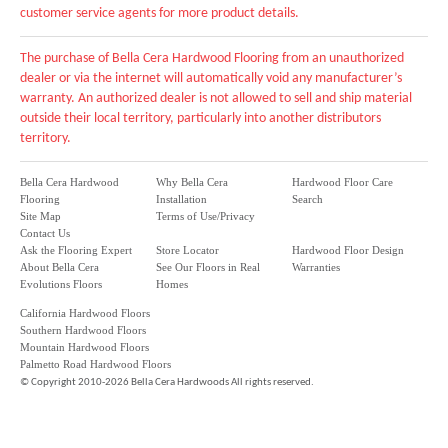
customer service agents for more product details.
The purchase of Bella Cera Hardwood Flooring from an unauthorized
dealer or via the internet will automatically void any manufacturer’s
warranty. An authorized dealer is not allowed to sell and ship material
outside their local territory, particularly into another distributors
territory.
Bella Cera Hardwood
Why Bella Cera
Hardwood Floor Care
Flooring
Installation
Search
Site Map
Terms of Use/Privacy
Contact Us
Ask the Flooring Expert
Store Locator
Hardwood Floor Design
About Bella Cera
See Our Floors in Real
Warranties
Evolutions Floors
Homes
California Hardwood Floors
Southern Hardwood Floors
Mountain Hardwood Floors
Palmetto Road Hardwood Floors
©
Copyright 2010-2026 Bella Cera Hardwoods All rights reserved.