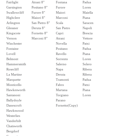
Fairlight
Atrani 8"
Fontana
Padua
Garsington
Positano 8"
Furore
Loren
Swallowcliff
Furore 8"
Maiori
Maiella
Highclere
Maiori 8"
Marconi
Piana
Arlington
San Pietro 8"
Scala
Saracen
Glessner
Deruta 8"
San Pietro
Napoli
Kingscote
Fornetto 8"
Capri
Brescia
Vernon
Marconi 8"
Atrani
Vettore
Winchester
Novella
Patxi
Fontaine
Positano
Padua
Lovell
Ravello
Piana
Belmont
Sorrento
Loren
Hammersmith
Salerno
Solero
Rosecliff
Napa
Ribera
La Martine
Deruta
Ribera
Marquette
Tramonti
Padua
Monticello
Fabro
Patxi
Hawkesworth
Martana
Piana
Santanoni
Torgiano
Loren
Ballydoyle
Parano
Danescroft
Fornetto(Copy)
Hawkswood
Westerlies
Vanderbilt
Chatsworth
Bergdorf