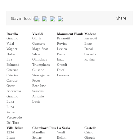
Share
Stay in Touch
Ravello
Vivaldi
Monument Plank
Modena
Gradillo
Gloria
Pavarotti
Pavarotti
Vidal
Concerto
Rovina
Enzo
Wagner
Magnificat
Levico
Ducal
Dolce
Silvia
Ponte
Cervetta
Eva
Olimpiade
Enzo
Rovina
Belmond
Triumphans
Grandi
Caterina
Giustino
Ducal
Caterina
Stravaganza
Cervetta
Carruso
Pecos
Oscar
Bear Paw
Boccaccio
Seasons
Gradillo
Antonio
Luna
Lucio
Luna
Avino
Vescovado
Del Toro
Villa Belize
Chambord Plus
La Scala
Castello
1234
Marolles
Verdi
Catajo
Licata
Seillac
Bellini
Girogio