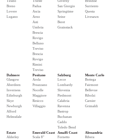
Tirano
Trieste
Giverny
Brindise
Breno
Padua
San Giorgio
Surriento
Lovere
Ascia
Springtime
Questa
Lugano
Arno
Seine
Livesawn
Asti
Beret
Umbria
Grainstack
Brescia
Rovigo
Belluno
Treviso
Brescia
Rovigo
Rimini
Treviso
Dalmore
Positano
Salzburg
Monte Carlo
Glasgow
Arola
Lecce
Bottega
Aberdeen
Preazzano
Lombardy
Fairmont
Inverness
Nocelle
Slovenia
Bellevue
Edinburgh
Maggiore
Piedmont
Ribolzi
Skye
Resicco
Calabria
Carnier
Newburgh
Villaggio
Ravenna
Grimaldi
Alford
Bastrop
Helmsdale
Buchanan
Caddo
Toledo Bend
Estate
Emerald Coast
Amalfi Coast
Alessandria
Alderley
Scala 8"
Fornetto
Ribera