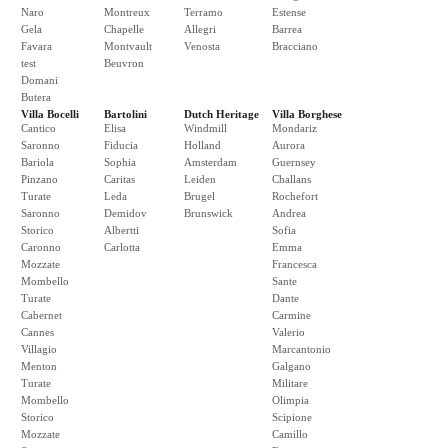
Naro
Montreux
Terramo
Estense
Gela
Chapelle
Allegri
Barrea
Favara
Montvault
Venosta
Bracciano
test
Beuvron
Domani
Butera
Villa Bocelli
Bartolini
Dutch Heritage
Villa Borghese
Cantico
Elisa
Windmill
Mondariz
Saronno
Fiducia
Holland
Aurora
Bariola
Sophia
Amsterdam
Guernsey
Pinzano
Caritas
Leiden
Challans
Turate
Leda
Brugel
Rochefort
Saronno
Demidov
Brunswick
Andrea
Storico
Albertti
Sofia
Caronno
Carlotta
Emma
Mozzate
Francesca
Mombello
Sante
Turate
Dante
Cabernet
Carmine
Cannes
Valerio
Villagio
Marcantonio
Menton
Galgano
Turate
Militare
Mombello
Olimpia
Storico
Scipione
Mozzate
Camillo