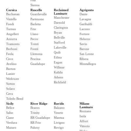
Pisa
Sienna
Corsica
Ruscello
Reclaimed
Agrigento
Laminate
Buchanan
Guardavalle
Dante
Manchester
Vintello
Partenone
Lavagne
Darnold
Fondi
Barletta
Garibaldi
Clarington
Turnus
Frio
Lacono
Bryan
Angelleri
Llano
Fortore
Bellville
Azzurra
Pecos
Helorus
Stafford
Tramonto
Trenti
Savio
Lakeville
Borboni
Frenti
Barone
Quilt
Feola
Llemona
San Leone
Edina
Circe
Pescina
Ribera
Eagan
Avelino
Guadalupe
Montallegro
Willmar
Burton
Kalida
Lanier
Athens
Wedowee
Richfield
Sutton
Solaro
Cava
Toledo Bend
Sicily
River Ridge
Ruvido
Milano
Laminate
Belice
Brazos
Balzano
Rozzano
Salso
Trinity
Veneto
Isola
Ciane
RR Guadalupe
Mantua
Affori
Verdura
RR Frio
Livigno
Vittorio
Mazaro
Paluxy
Rovigo