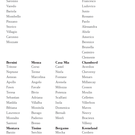
Saronno
Francesco
Varedo
Ludovico
Bariola
Junio
Mombello
Rossano
Pinzano
Paolo
Storico
Alessandra
Villagio
Abele
Caronno
Americo
Mozzate
Berenice
Brunella
Casimiro
Clemente
Bernini
Monza
Casa Mia
Chambord
Tritone
Corso
Castel
Averdon
Neptune
Terme
Ninfa
Cheverny
Aeneas
Marcelina
Fontane
Menars
Apollo
Angelo
Arenela
Millancay
Fawn
Favale
Milozza
Cosson
Teresa
Bivio
Potenza
Moulin
Sebastian
Adriana
Scalfani
Cellettes
Matilda
Villalba
Isola
Villerbon
Bibiana
Monitola
Domenica
Maves
Lawrence
Burago
Bernali
Neuvy
Montalto
Paderno
Menfi
Bracieux
Santoni
Bresso
Villeny
Montara
Tissino
Bergamo
Keeneland
Barzio
Serchio
Mocha
Cordero