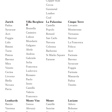
Copper Kiss
Cocoa
Gunmetal
Leather
Coal
Zurich
Villa Borghese
La Palazzina
Cinque Terre
II
Padua
Castello
Levanto
Brunella
Syracuse
Popolo
Monterosso
Casimiro
Acri
Rotund
Vernazza
Lisbon
Foggia
San Carlo
Berroni
Mondariz
Lido
Navona
La Francesca
Galgano
Rimini
Colonna
Feluca
Abele
Turin
Barberini
Acri
Andrea
Pistoia
St Marks Square
Farinata
Gabriele
Baveno
Farnese
Baveno
Sofia
Mira
Syracuse
Francesca
Veneto
Foggia
Ludovico
Cecina
Farinata
Rossano
Livorno
Manarola
Paolo
Biella
Padua
Junio
Novara
Tinetto
Camillo
Pavia
Valerio
Francesco
Lombardy
Monte Viso
Monet
Luciano
Barzio
Genoa
Camille
Adoro
Varenna
Abruzzi
Sunrise
Boheme