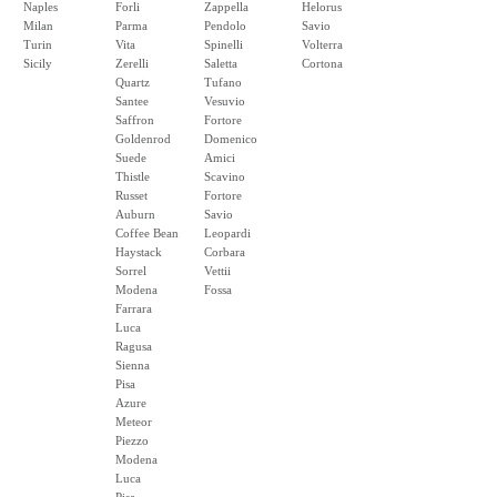
Naples
Forli
Zappella
Helorus
Milan
Parma
Pendolo
Savio
Turin
Vita
Spinelli
Volterra
Sicily
Zerelli
Saletta
Cortona
Quartz
Tufano
Santee
Vesuvio
Saffron
Fortore
Goldenrod
Domenico
Suede
Amici
Thistle
Scavino
Russet
Fortore
Auburn
Savio
Coffee Bean
Leopardi
Haystack
Corbara
Sorrel
Vettii
Modena
Fossa
Farrara
Luca
Ragusa
Sienna
Pisa
Azure
Meteor
Piezzo
Modena
Luca