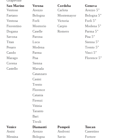
Grapevine
San Marino
Verona
Cordoba
Genova
Ventoso
Arezzo
Carlota
Arezzo 5"
Faetano
Bologna
Montemayor
Bologna 5"
Ventosa
Forli
Victoria
Forli 5"
Fiorentino
Montorio
Carpio
Modena 5"
Dogana
Caselle
Romero
Parma 5"
Savona
Parona
Pisa 5"
Titan
Luca
Sienna 5"
Pesaro
Modena
Trento 5"
Cando
Parma
Vinci 5"
Marago
Pisa
Florence 5"
Corena
Sienna
Castello
Marsala
Catanzaro
Casini
Trento
Florence
Catania
Firenzi
Vitinia
Taranto
Bari
Tivoli
Venice
Diamanti
Pompeii
Tuscan
Assisi
Arezzo
Androni
Casentino
Messina
Bologna
Savio
Fortore