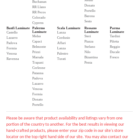
Melso
Buchanan
Donato
RR Llano
Portello
RR Pecos
Barona
Colorado
Sesto
Cypress
Banfi Laminate
Palermo
Scala Laminate
Rossano
Parma
Laminate
Laminate
Laminate
Castello
Lanza
Melso
Steri
Tardini
Lazarro
Cordusio
Capaci
Piazza
Pilotta
Padova
Affari
Belmonte
Stefano
Reggio
Formia
Lanza
Prizzi
Nilo
Ducale
Venosa
Palestro
Marsala
Bizantina
Fresco
Ravenna
Turati
Trapani
Penta
Corleone
Patanna
Padova
Lazarro
Venosa
Formia
Donato
Portello
Please be aware that product availability and listings vary from one
portion of the country to another. For the best results in viewing our
hand-crafted products, please enter your zip code in our site's store
locator on the top right hand side of our site. You may also contact our