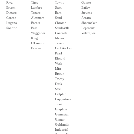
Riva
Tirso
Tawny
Gomez
Brixen
Lambro
Steel
Bailey
Dimaro
Tanaro
Barn
Stevens
Coredo
Alcantara
Sand
Arcaro
Lugano
Brenta
Chrome
Shoemaker
Sondrio
Bass
Sandcastle
Leparoux
Waggoner
Concrete
Velazquez
King
Manor
O'Connor
Tavern
Briscoe
Café Au Lait
Pearl
Biscotti
Wash
Mist
Biscuit
Tawny
Dusk
Steel
Dolphin
Coppertone
Toast
Graphite
Gunmetal
Ginger
Goldsmith
Industrial