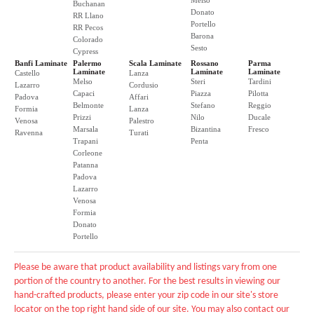
Melso
Buchanan
Donato
RR Llano
Portello
RR Pecos
Barona
Colorado
Sesto
Cypress
Banfi Laminate
Palermo
Scala Laminate
Rossano
Parma
Laminate
Laminate
Laminate
Castello
Lanza
Melso
Steri
Tardini
Lazarro
Cordusio
Capaci
Piazza
Pilotta
Padova
Affari
Belmonte
Stefano
Reggio
Formia
Lanza
Prizzi
Nilo
Ducale
Venosa
Palestro
Marsala
Bizantina
Fresco
Ravenna
Turati
Trapani
Penta
Corleone
Patanna
Padova
Lazarro
Venosa
Formia
Donato
Portello
Please be aware that product availability and listings vary from one
portion of the country to another. For the best results in viewing our
hand-crafted products, please enter your zip code in our site's store
locator on the top right hand side of our site. You may also contact our