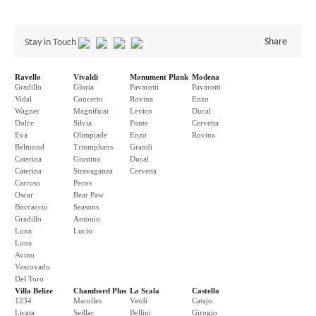
Share
Stay in Touch
Ravello
Vivaldi
Monument Plank
Modena
Gradillo
Gloria
Pavarotti
Pavarotti
Vidal
Concerto
Rovina
Enzo
Wagner
Magnificat
Levico
Ducal
Dolce
Silvia
Ponte
Cervetta
Eva
Olimpiade
Enzo
Rovina
Belmond
Triumphans
Grandi
Caterina
Giustino
Ducal
Caterina
Stravaganza
Cervetta
Carruso
Pecos
Oscar
Bear Paw
Boccaccio
Seasons
Gradillo
Antonio
Luna
Lucio
Luna
Avino
Vescovado
Del Toro
Villa Belize
Chambord Plus
La Scala
Castello
1234
Marolles
Verdi
Catajo
Licata
Seillac
Bellini
Girogio