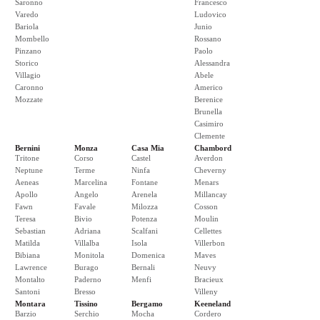
Saronno
Francesco
Varedo
Ludovico
Bariola
Junio
Mombello
Rossano
Pinzano
Paolo
Storico
Alessandra
Villagio
Abele
Caronno
Americo
Mozzate
Berenice
Brunella
Casimiro
Clemente
Bernini
Monza
Casa Mia
Chambord
Tritone
Corso
Castel
Averdon
Neptune
Terme
Ninfa
Cheverny
Aeneas
Marcelina
Fontane
Menars
Apollo
Angelo
Arenela
Millancay
Fawn
Favale
Milozza
Cosson
Teresa
Bivio
Potenza
Moulin
Sebastian
Adriana
Scalfani
Cellettes
Matilda
Villalba
Isola
Villerbon
Bibiana
Monitola
Domenica
Maves
Lawrence
Burago
Bernali
Neuvy
Montalto
Paderno
Menfi
Bracieux
Santoni
Bresso
Villeny
Montara
Tissino
Bergamo
Keeneland
Barzio
Serchio
Mocha
Cordero