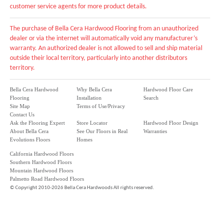
customer service agents for more product details.
The purchase of Bella Cera Hardwood Flooring from an unauthorized
dealer or via the internet will automatically void any manufacturer’s
warranty. An authorized dealer is not allowed to sell and ship material
outside their local territory, particularly into another distributors
territory.
Bella Cera Hardwood
Why Bella Cera
Hardwood Floor Care
Flooring
Installation
Search
Site Map
Terms of Use/Privacy
Contact Us
Ask the Flooring Expert
Store Locator
Hardwood Floor Design
About Bella Cera
See Our Floors in Real
Warranties
Evolutions Floors
Homes
California Hardwood Floors
Southern Hardwood Floors
Mountain Hardwood Floors
Palmetto Road Hardwood Floors
©
Copyright 2010-2026 Bella Cera Hardwoods All rights reserved.