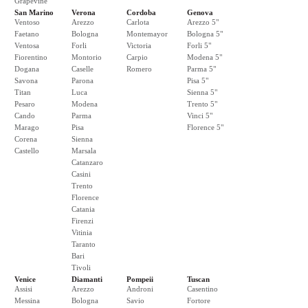
Grapevine
San Marino
Verona
Cordoba
Genova
Ventoso
Arezzo
Carlota
Arezzo 5"
Faetano
Bologna
Montemayor
Bologna 5"
Ventosa
Forli
Victoria
Forli 5"
Fiorentino
Montorio
Carpio
Modena 5"
Dogana
Caselle
Romero
Parma 5"
Savona
Parona
Pisa 5"
Titan
Luca
Sienna 5"
Pesaro
Modena
Trento 5"
Cando
Parma
Vinci 5"
Marago
Pisa
Florence 5"
Corena
Sienna
Castello
Marsala
Catanzaro
Casini
Trento
Florence
Catania
Firenzi
Vitinia
Taranto
Bari
Tivoli
Venice
Diamanti
Pompeii
Tuscan
Assisi
Arezzo
Androni
Casentino
Messina
Bologna
Savio
Fortore