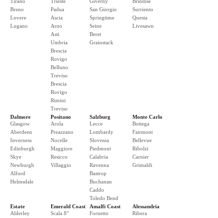
Tirano
Trieste
Giverny
Brindise
Breno
Padua
San Giorgio
Surriento
Lovere
Ascia
Springtime
Questa
Lugano
Arno
Seine
Livesawn
Asti
Beret
Umbria
Grainstack
Brescia
Rovigo
Belluno
Treviso
Brescia
Rovigo
Rimini
Treviso
Dalmore
Positano
Salzburg
Monte Carlo
Glasgow
Arola
Lecce
Bottega
Aberdeen
Preazzano
Lombardy
Fairmont
Inverness
Nocelle
Slovenia
Bellevue
Edinburgh
Maggiore
Piedmont
Ribolzi
Skye
Resicco
Calabria
Carnier
Newburgh
Villaggio
Ravenna
Grimaldi
Alford
Bastrop
Helmsdale
Buchanan
Caddo
Toledo Bend
Estate
Emerald Coast
Amalfi Coast
Alessandria
Alderley
Scala 8"
Fornetto
Ribera