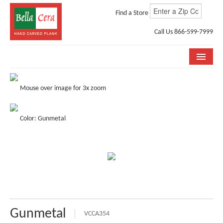
Find a Store
Call Us 866-599-7999
COLLECTIONS
Mouse over image for 3x zoom
ROOM VISUALIZER
Color: Gunmetal
STORE LOCATOR
WHY BELLA CERA
BUYING GUIDE
INSTALLATION & CARE
ABOUT US
Gunmetal
VCCA354