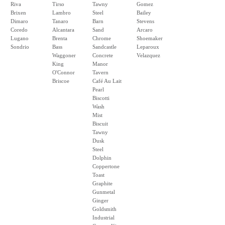
Riva
Tirso
Tawny
Gomez
Brixen
Lambro
Steel
Bailey
Dimaro
Tanaro
Barn
Stevens
Coredo
Alcantara
Sand
Arcaro
Lugano
Brenta
Chrome
Shoemaker
Sondrio
Bass
Sandcastle
Leparoux
Waggoner
Concrete
Velazquez
King
Manor
O'Connor
Tavern
Briscoe
Café Au Lait
Pearl
Biscotti
Wash
Mist
Biscuit
Tawny
Dusk
Steel
Dolphin
Coppertone
Toast
Graphite
Gunmetal
Ginger
Goldsmith
Industrial