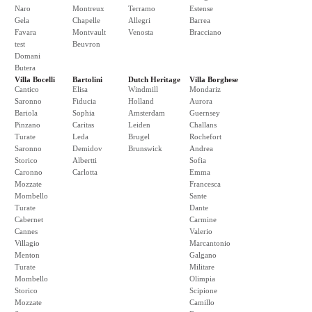
Naro
Montreux
Terramo
Estense
Gela
Chapelle
Allegri
Barrea
Favara
Montvault
Venosta
Bracciano
test
Beuvron
Domani
Butera
Villa Bocelli
Bartolini
Dutch Heritage
Villa Borghese
Cantico
Elisa
Windmill
Mondariz
Saronno
Fiducia
Holland
Aurora
Bariola
Sophia
Amsterdam
Guernsey
Pinzano
Caritas
Leiden
Challans
Turate
Leda
Brugel
Rochefort
Saronno
Demidov
Brunswick
Andrea
Storico
Albertti
Sofia
Caronno
Carlotta
Emma
Mozzate
Francesca
Mombello
Sante
Turate
Dante
Cabernet
Carmine
Cannes
Valerio
Villagio
Marcantonio
Menton
Galgano
Turate
Militare
Mombello
Olimpia
Storico
Scipione
Mozzate
Camillo