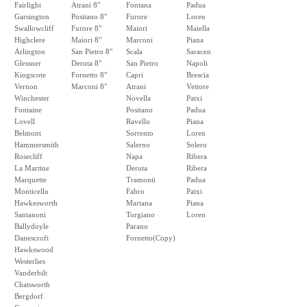
Fairlight
Atrani 8"
Fontana
Padua
Garsington
Positano 8"
Furore
Loren
Swallowcliff
Furore 8"
Maiori
Maiella
Highclere
Maiori 8"
Marconi
Piana
Arlington
San Pietro 8"
Scala
Saracen
Glessner
Deruta 8"
San Pietro
Napoli
Kingscote
Fornetto 8"
Capri
Brescia
Vernon
Marconi 8"
Atrani
Vettore
Winchester
Novella
Patxi
Fontaine
Positano
Padua
Lovell
Ravello
Piana
Belmont
Sorrento
Loren
Hammersmith
Salerno
Solero
Rosecliff
Napa
Ribera
La Martine
Deruta
Ribera
Marquette
Tramonti
Padua
Monticello
Fabro
Patxi
Hawkesworth
Martana
Piana
Santanoni
Torgiano
Loren
Ballydoyle
Parano
Danescroft
Fornetto(Copy)
Hawkswood
Westerlies
Vanderbilt
Chatsworth
Bergdorf