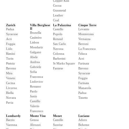
Copper Kiss
Cocoa
Gunmetal
Leather
Coal
Zurich
Villa Borghese
La Palazzina
Cinque Terre
II
Padua
Castello
Levanto
Brunella
Syracuse
Popolo
Monterosso
Casimiro
Acri
Rotund
Vernazza
Lisbon
Foggia
San Carlo
Berroni
Mondariz
Lido
Navona
La Francesca
Galgano
Rimini
Colonna
Feluca
Abele
Turin
Barberini
Acri
Andrea
Pistoia
St Marks Square
Farinata
Gabriele
Baveno
Farnese
Baveno
Sofia
Mira
Syracuse
Francesca
Veneto
Foggia
Ludovico
Cecina
Farinata
Rossano
Livorno
Manarola
Paolo
Biella
Padua
Junio
Novara
Tinetto
Camillo
Pavia
Valerio
Francesco
Lombardy
Monte Viso
Monet
Luciano
Barzio
Genoa
Camille
Adoro
Varenna
Abruzzi
Sunrise
Boheme