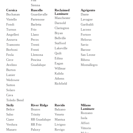
Pisa
Sienna
Corsica
Ruscello
Reclaimed
Agrigento
Laminate
Buchanan
Guardavalle
Dante
Manchester
Vintello
Partenone
Lavagne
Darnold
Fondi
Barletta
Garibaldi
Clarington
Turnus
Frio
Lacono
Bryan
Angelleri
Llano
Fortore
Bellville
Azzurra
Pecos
Helorus
Stafford
Tramonto
Trenti
Savio
Lakeville
Borboni
Frenti
Barone
Quilt
Feola
Llemona
San Leone
Edina
Circe
Pescina
Ribera
Eagan
Avelino
Guadalupe
Montallegro
Willmar
Burton
Kalida
Lanier
Athens
Wedowee
Richfield
Sutton
Solaro
Cava
Toledo Bend
Sicily
River Ridge
Ruvido
Milano
Laminate
Belice
Brazos
Balzano
Rozzano
Salso
Trinity
Veneto
Isola
Ciane
RR Guadalupe
Mantua
Affori
Verdura
RR Frio
Livigno
Vittorio
Mazaro
Paluxy
Rovigo