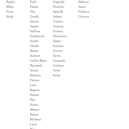
Naples
Forli
Zappella
Helorus
Milan
Parma
Pendolo
Savio
Turin
Vita
Spinelli
Volterra
Sicily
Zerelli
Saletta
Cortona
Quartz
Tufano
Santee
Vesuvio
Saffron
Fortore
Goldenrod
Domenico
Suede
Amici
Thistle
Scavino
Russet
Fortore
Auburn
Savio
Coffee Bean
Leopardi
Haystack
Corbara
Sorrel
Vettii
Modena
Fossa
Farrara
Luca
Ragusa
Sienna
Pisa
Azure
Meteor
Piezzo
Modena
Luca