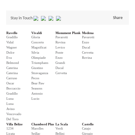
Share
Stay in Touch
Ravello
Vivaldi
Monument Plank
Modena
Gradillo
Gloria
Pavarotti
Pavarotti
Vidal
Concerto
Rovina
Enzo
Wagner
Magnificat
Levico
Ducal
Dolce
Silvia
Ponte
Cervetta
Eva
Olimpiade
Enzo
Rovina
Belmond
Triumphans
Grandi
Caterina
Giustino
Ducal
Caterina
Stravaganza
Cervetta
Carruso
Pecos
Oscar
Bear Paw
Boccaccio
Seasons
Gradillo
Antonio
Luna
Lucio
Luna
Avino
Vescovado
Del Toro
Villa Belize
Chambord Plus
La Scala
Castello
1234
Marolles
Verdi
Catajo
Licata
Seillac
Bellini
Girogio