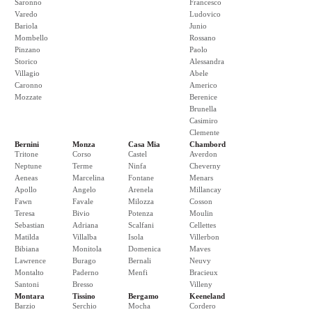
Saronno
Francesco
Varedo
Ludovico
Bariola
Junio
Mombello
Rossano
Pinzano
Paolo
Storico
Alessandra
Villagio
Abele
Caronno
Americo
Mozzate
Berenice
Brunella
Casimiro
Clemente
Bernini
Monza
Casa Mia
Chambord
Tritone
Corso
Castel
Averdon
Neptune
Terme
Ninfa
Cheverny
Aeneas
Marcelina
Fontane
Menars
Apollo
Angelo
Arenela
Millancay
Fawn
Favale
Milozza
Cosson
Teresa
Bivio
Potenza
Moulin
Sebastian
Adriana
Scalfani
Cellettes
Matilda
Villalba
Isola
Villerbon
Bibiana
Monitola
Domenica
Maves
Lawrence
Burago
Bernali
Neuvy
Montalto
Paderno
Menfi
Bracieux
Santoni
Bresso
Villeny
Montara
Tissino
Bergamo
Keeneland
Barzio
Serchio
Mocha
Cordero