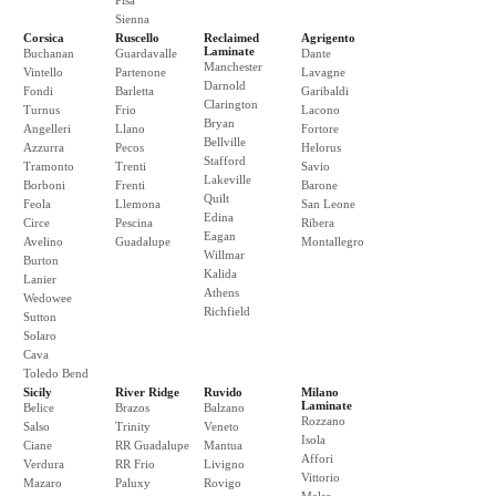
Pisa
Sienna
Corsica
Ruscello
Reclaimed
Agrigento
Laminate
Buchanan
Guardavalle
Dante
Manchester
Vintello
Partenone
Lavagne
Darnold
Fondi
Barletta
Garibaldi
Clarington
Turnus
Frio
Lacono
Bryan
Angelleri
Llano
Fortore
Bellville
Azzurra
Pecos
Helorus
Stafford
Tramonto
Trenti
Savio
Lakeville
Borboni
Frenti
Barone
Quilt
Feola
Llemona
San Leone
Edina
Circe
Pescina
Ribera
Eagan
Avelino
Guadalupe
Montallegro
Willmar
Burton
Kalida
Lanier
Athens
Wedowee
Richfield
Sutton
Solaro
Cava
Toledo Bend
Sicily
River Ridge
Ruvido
Milano
Laminate
Belice
Brazos
Balzano
Rozzano
Salso
Trinity
Veneto
Isola
Ciane
RR Guadalupe
Mantua
Affori
Verdura
RR Frio
Livigno
Vittorio
Mazaro
Paluxy
Rovigo