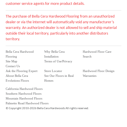
customer service agents for more product details.
The purchase of Bella Cera Hardwood Flooring from an unauthorized
dealer or via the internet will automatically void any manufacturer’s
warranty. An authorized dealer is not allowed to sell and ship material
outside their local territory, particularly into another distributors
territory.
Bella Cera Hardwood
Why Bella Cera
Hardwood Floor Care
Flooring
Installation
Search
Site Map
Terms of Use/Privacy
Contact Us
Ask the Flooring Expert
Store Locator
Hardwood Floor Design
About Bella Cera
See Our Floors in Real
Warranties
Evolutions Floors
Homes
California Hardwood Floors
Southern Hardwood Floors
Mountain Hardwood Floors
Palmetto Road Hardwood Floors
©
Copyright 2010-2026 Bella Cera Hardwoods All rights reserved.