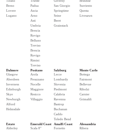
Tirano
Trieste
Giverny
Brindise
Breno
Padua
San Giorgio
Surriento
Lovere
Ascia
Springtime
Questa
Lugano
Arno
Seine
Livesawn
Asti
Beret
Umbria
Grainstack
Brescia
Rovigo
Belluno
Treviso
Brescia
Rovigo
Rimini
Treviso
Dalmore
Positano
Salzburg
Monte Carlo
Glasgow
Arola
Lecce
Bottega
Aberdeen
Preazzano
Lombardy
Fairmont
Inverness
Nocelle
Slovenia
Bellevue
Edinburgh
Maggiore
Piedmont
Ribolzi
Skye
Resicco
Calabria
Carnier
Newburgh
Villaggio
Ravenna
Grimaldi
Alford
Bastrop
Helmsdale
Buchanan
Caddo
Toledo Bend
Estate
Emerald Coast
Amalfi Coast
Alessandria
Alderley
Scala 8"
Fornetto
Ribera