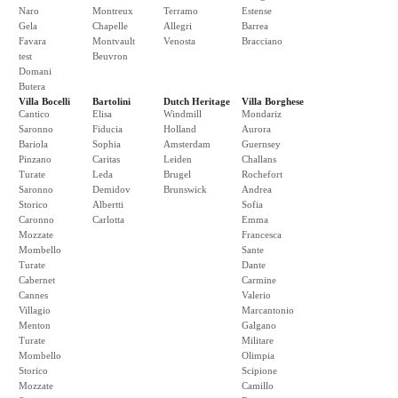
Naro
Montreux
Terramo
Estense
Gela
Chapelle
Allegri
Barrea
Favara
Montvault
Venosta
Bracciano
test
Beuvron
Domani
Butera
Villa Bocelli
Bartolini
Dutch Heritage
Villa Borghese
Cantico
Elisa
Windmill
Mondariz
Saronno
Fiducia
Holland
Aurora
Bariola
Sophia
Amsterdam
Guernsey
Pinzano
Caritas
Leiden
Challans
Turate
Leda
Brugel
Rochefort
Saronno
Demidov
Brunswick
Andrea
Storico
Albertti
Sofia
Caronno
Carlotta
Emma
Mozzate
Francesca
Mombello
Sante
Turate
Dante
Cabernet
Carmine
Cannes
Valerio
Villagio
Marcantonio
Menton
Galgano
Turate
Militare
Mombello
Olimpia
Storico
Scipione
Mozzate
Camillo