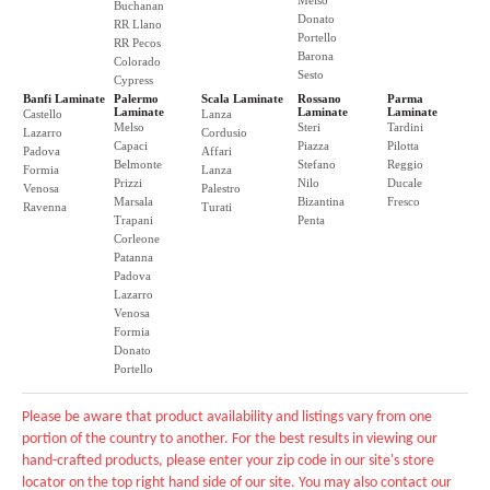
Melso
Buchanan
Donato
RR Llano
Portello
RR Pecos
Barona
Colorado
Sesto
Cypress
Banfi Laminate
Palermo
Scala Laminate
Rossano
Parma
Laminate
Laminate
Laminate
Castello
Lanza
Melso
Steri
Tardini
Lazarro
Cordusio
Capaci
Piazza
Pilotta
Padova
Affari
Belmonte
Stefano
Reggio
Formia
Lanza
Prizzi
Nilo
Ducale
Venosa
Palestro
Marsala
Bizantina
Fresco
Ravenna
Turati
Trapani
Penta
Corleone
Patanna
Padova
Lazarro
Venosa
Formia
Donato
Portello
Please be aware that product availability and listings vary from one
portion of the country to another. For the best results in viewing our
hand-crafted products, please enter your zip code in our site's store
locator on the top right hand side of our site. You may also contact our