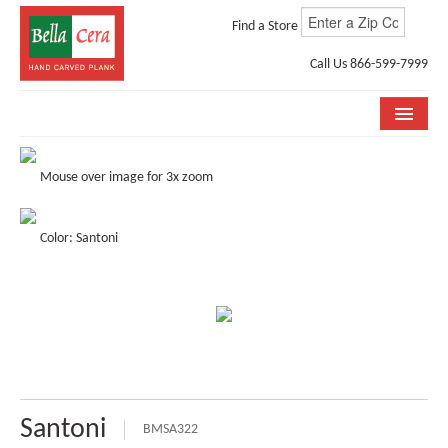
Find a Store
Call Us 866-599-7999
COLLECTIONS
Mouse over image for 3x zoom
ROOM VISUALIZER
Color: Santoni
STORE LOCATOR
WHY BELLA CERA
BUYING GUIDE
INSTALLATION & CARE
ABOUT US
Santoni
BMSA322