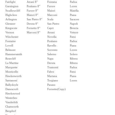
Fairlight
Atrani 8"
Fontana
Padua
Garsington
Positano 8"
Furore
Loren
Swallowcliff
Furore 8"
Maiori
Maiella
Highclere
Maiori 8"
Marconi
Piana
Arlington
San Pietro 8"
Scala
Saracen
Glessner
Deruta 8"
San Pietro
Napoli
Kingscote
Fornetto 8"
Capri
Brescia
Vernon
Marconi 8"
Atrani
Vettore
Winchester
Novella
Patxi
Fontaine
Positano
Padua
Lovell
Ravello
Piana
Belmont
Sorrento
Loren
Hammersmith
Salerno
Solero
Rosecliff
Napa
Ribera
La Martine
Deruta
Ribera
Marquette
Tramonti
Padua
Monticello
Fabro
Patxi
Hawkesworth
Martana
Piana
Santanoni
Torgiano
Loren
Ballydoyle
Parano
Danescroft
Fornetto(Copy)
Hawkswood
Westerlies
Vanderbilt
Chatsworth
Bergdorf