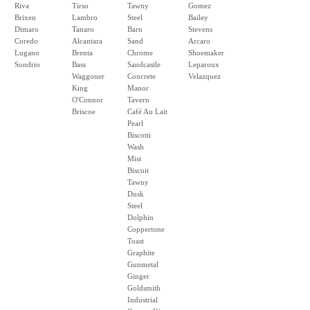
Riva
Tirso
Tawny
Gomez
Brixen
Lambro
Steel
Bailey
Dimaro
Tanaro
Barn
Stevens
Coredo
Alcantara
Sand
Arcaro
Lugano
Brenta
Chrome
Shoemaker
Sondrio
Bass
Sandcastle
Leparoux
Waggoner
Concrete
Velazquez
King
Manor
O'Connor
Tavern
Briscoe
Café Au Lait
Pearl
Biscotti
Wash
Mist
Biscuit
Tawny
Dusk
Steel
Dolphin
Coppertone
Toast
Graphite
Gunmetal
Ginger
Goldsmith
Industrial