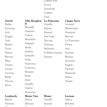
Copper Kiss
Cocoa
Gunmetal
Leather
Coal
Zurich
Villa Borghese
La Palazzina
Cinque Terre
II
Padua
Castello
Levanto
Brunella
Syracuse
Popolo
Monterosso
Casimiro
Acri
Rotund
Vernazza
Lisbon
Foggia
San Carlo
Berroni
Mondariz
Lido
Navona
La Francesca
Galgano
Rimini
Colonna
Feluca
Abele
Turin
Barberini
Acri
Andrea
Pistoia
St Marks Square
Farinata
Gabriele
Baveno
Farnese
Baveno
Sofia
Mira
Syracuse
Francesca
Veneto
Foggia
Ludovico
Cecina
Farinata
Rossano
Livorno
Manarola
Paolo
Biella
Padua
Junio
Novara
Tinetto
Camillo
Pavia
Valerio
Francesco
Lombardy
Monte Viso
Monet
Luciano
Barzio
Genoa
Camille
Adoro
Varenna
Abruzzi
Sunrise
Boheme