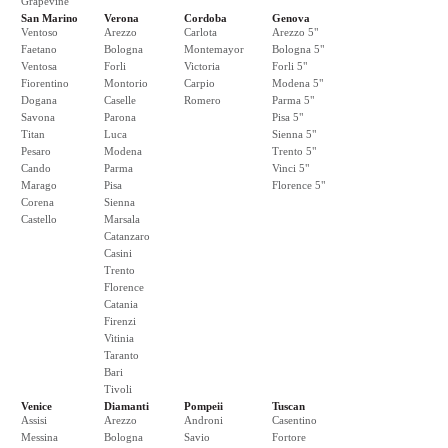
Grapevine
San Marino
Verona
Cordoba
Genova
Ventoso
Arezzo
Carlota
Arezzo 5"
Faetano
Bologna
Montemayor
Bologna 5"
Ventosa
Forli
Victoria
Forli 5"
Fiorentino
Montorio
Carpio
Modena 5"
Dogana
Caselle
Romero
Parma 5"
Savona
Parona
Pisa 5"
Titan
Luca
Sienna 5"
Pesaro
Modena
Trento 5"
Cando
Parma
Vinci 5"
Marago
Pisa
Florence 5"
Corena
Sienna
Castello
Marsala
Catanzaro
Casini
Trento
Florence
Catania
Firenzi
Vitinia
Taranto
Bari
Tivoli
Venice
Diamanti
Pompeii
Tuscan
Assisi
Arezzo
Androni
Casentino
Messina
Bologna
Savio
Fortore