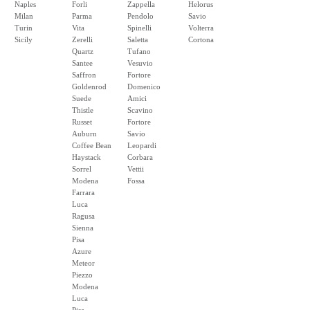
Naples
Forli
Zappella
Helorus
Milan
Parma
Pendolo
Savio
Turin
Vita
Spinelli
Volterra
Sicily
Zerelli
Saletta
Cortona
Quartz
Tufano
Santee
Vesuvio
Saffron
Fortore
Goldenrod
Domenico
Suede
Amici
Thistle
Scavino
Russet
Fortore
Auburn
Savio
Coffee Bean
Leopardi
Haystack
Corbara
Sorrel
Vettii
Modena
Fossa
Farrara
Luca
Ragusa
Sienna
Pisa
Azure
Meteor
Piezzo
Modena
Luca