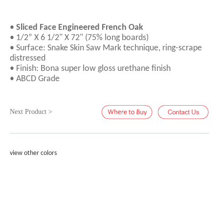
•
Sliced Face Engineered French Oak
• 1/2” X 6 1/2" X 72" (75% long boards)
• Surface: Snake Skin Saw Mark technique, ring-scrape
distressed
• Finish: Bona super low gloss urethane finish
• ABCD Grade
Next Product >
view other colors